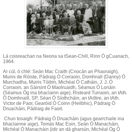
Lá coisreachan na Neona sa tSean-Chill, Rinn Ó gCuanach,
1964.
Ar cúl, ó chlé: Seán Mac Craith (Cnocán an Phaoraigh),
Muiris de Róiste, Pádraig Ó Corraoin, Domhnall (Danny) Ó
Murchadha, Muiris Tóibín, Michéal Ó Catháin, J. J. Ó
Corraoin, an Sáirsint Ó Maolruaidh, Séamus Ó Lonáin
(Séamus Óg ina bhaclainn aige), Risteard Turraoin, an tAth.
Ó Domhnaill, SP, Séan Ó Síothcháin, an tAiltire, an tAth.
Victor de Paor, Gearóid Ó Coinn (Heilbhic), Pádraig Ó
Druacháin, Pádraig de Faoit.
Chun tosaigh: Pádraig Ó Druacháin (agus gearrchaile ina
bhaclainne aige), Tomás Mac Eoin, Seán Ó Manacháin,
Michéal Ó Manacháin (idir an dá gharsún, Michéal Óg Ó